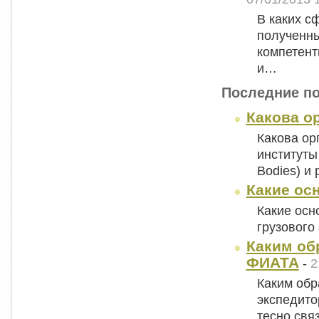
В каких с
полученны
компетент
и…
Последние п
Какова о
Какова ор
институты 
Bodies) и
Какие ос
Какие осн
грузового
Каким об
ФИАТА
-
2
Каким об
экспедито
тесно свя