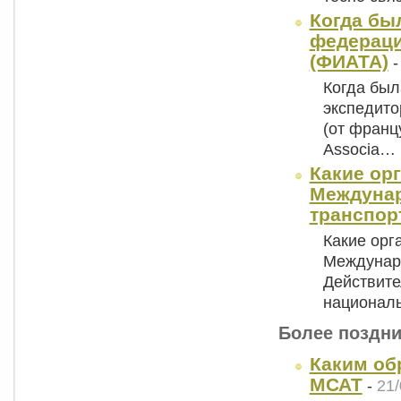
Когда бы
федераци
(ФИАТА)
Когда бы
экспедито
(от францу
Associa…
Какие ор
Междунар
транспор
Какие орг
Междунар
Действите
национал
Более поздни
Каким об
МСАТ
-
21/