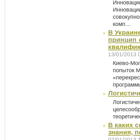
Инновацио
Инновации
совокупно
комп…
В Украин
принцип 
квалифик
13/01/2013 
Киево-Мог
попыток М
«перекрес
программ
Логистич
Логистиче
целесообр
теоретиче
В каких 
знания, 
07/01/2013 