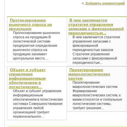
Добавить комментарий
Прогнозирование
В чем заключается
рыночного спроса на
стратегия управления
продукцию
запасами с фиксированной
периодичностью...
Прогнозирование рыночного
спроса на продукцию В
В чем заключается стратегия
логистической системе
управления запасами с
предприятия определение
фиксированной
рыночного спроса на
периодичностью заказов
продукцию занимает
Стратегия управления
центральное место....
запасами с фиксированной
периодичностью...
Объект и субъект
Проектирование
управления
макрологистических
информационным
систем
обеспечением в
Проектирование
логистических...
макрологистических систем
Объект и субъект управления
Формирование
информационным
макрологистических систем, к
обеспечением в логистических
каким относятся и глобальные
системах Совершенствование
логистические системы,
управления любой
требует решения...
организацией требует
первоначального...