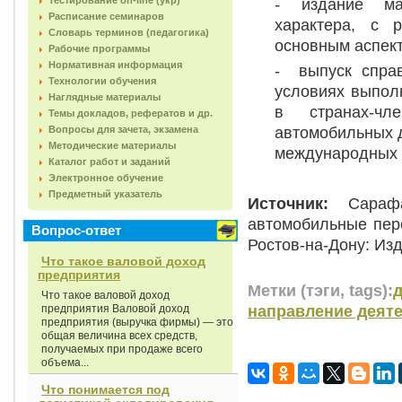
Тестирование on-line (укр)
-
издание ма
Расписание семинаров
характера, с 
Словарь терминов (педагогика)
основным аспек
Рабочие программы
Нормативная информация
- выпуск спра
Технологии обучения
условиях выпол
Наглядные материалы
в странах-ч
Темы докладов, рефератов и др.
автомобильных 
Вопросы для зачета, экзамена
Методические материалы
международных 
Каталог работ и заданий
Электронное обучение
Предметный указатель
Источник:
Сарафан
автомобильные пер
Вопрос-ответ
Ростов-на-Дону: Изд
Что такое валовой доход
предприятия
Метки (тэги, tags):
Что такое валовой доход
направление деят
предприятия Валовой доход
предприятия (выручка фирмы) — это
общая величина всех средств,
получаемых при продаже всего
объема...
Что понимается под