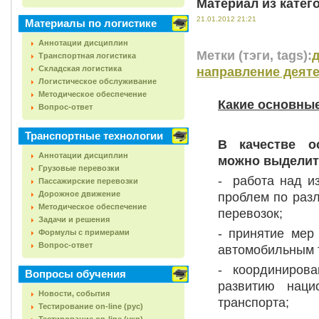
Материал из катег
21.01.2012 21:21
Материалы по логистике
Аннотации дисциплин
Метки (тэги, tags):
Транспортная логистика
Складская логистика
направление деят
Логистическое обслуживание
Методическое обеспечение
Какие основны
Вопрос-ответ
Транспортные технологии
В качестве о
Аннотации дисциплин
можно выделит
Грузовые перевозки
- работа над и
Пассажирские перевозки
Дорожное движение
проблем по раз
Методическое обеспечение
перевозок;
Задачи и решения
- принятие мер
Формулы с примерами
Вопрос-ответ
автомобильным 
- координирова
Вопросы обучения
развитию наци
Новости, события
транспорта;
Тестирование on-line (рус)