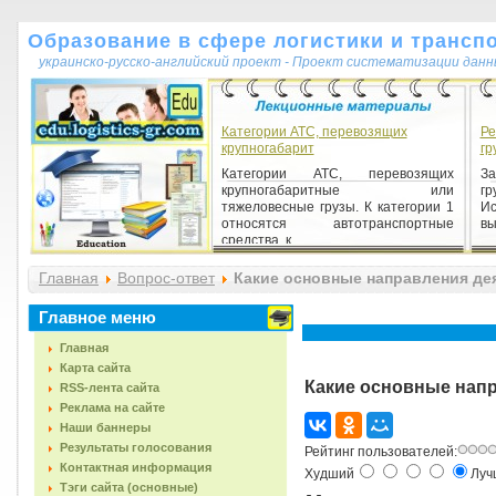
Образование в сфере логистики и трансп
украинско-русско-английский проект - Проект систематизации данн
Категории АТС, перевозящих
Ре
крупногабарит
гр
Категории АТС, перевозящих
З
крупногабаритные или
гр
тяжеловесные грузы. К категории 1
И
относятся автотранспортные
вы
средства, к...
Главная
Вопрос-ответ
Какие основные направления де
Главное меню
Главная
Карта сайта
Какие основные нап
RSS-лента сайта
Реклама на сайте
Наши баннеры
Результаты голосования
Рейтинг пользователей:
Контактная информация
Худший
Лу
Тэги сайта (основные)