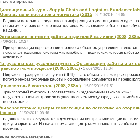
ные материалы:
Дистанционный курс - Supply Chain and Logistics Fundamental
(Основы цепи поставок и логистики) 2015
-
25/10/2016 14:05
В данном материале представлена информация о дистанционном курсе по
логистике и управлению цепями поставок. На основании собственного обуч
на данн…
Организация контроля работы водителей на линии (2008, 288с.
24/09/2015 18:27
При организации перевозочного процесса объектом управления является
локальная подвижная система «автомобиль — водитель», которая работает
условиях п…
Погрузочно-разгрузочные пункты. Организация работы и их р
транспортном процессе (2008, 288с.)
-
17/09/2015 12:34
Погрузочно-разгрузочные пункты (ПРП) — это объекты, на которых произв
погрузочно-разгрузочные работы и оформление документов на перевозку 
Транспортный контроль (2008, 288с.)
-
15/09/2015 07:51
Транспортный контроль. В соответствии с Федеральным законом РФ «О
государственном контроле за осуществлением международных автомобил
перевозок и о…
Университетские центры компетенции по логистике со сторон
бизнеса
-
24/02/2014 08:48
В данной статье обсуждается идея создания центра компетенции по логист
при университетах. На начальном этапе центр может выполнять работы и
проекты…
дние похожие материалы: