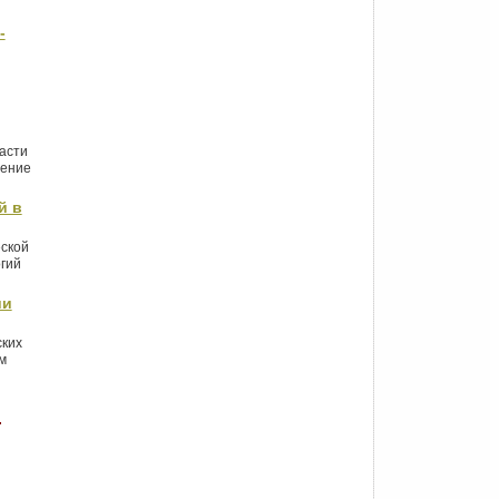
-
асти
ление
й в
еской
гий
ии
ских
м