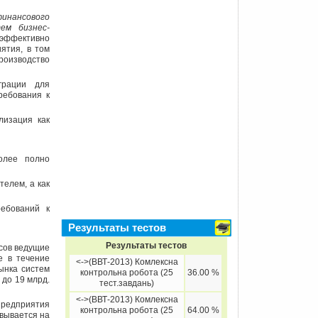
инансового
ем бизнес-
 эффективно
ятия, в том
роизводство
грации для
ребования к
лизация как
олее полно
телем, а как
ебований к
Результаты тестов
Результаты тестов
сов ведущие
е в течение
<->(ВВТ-2013) Комлексна
рынка систем
контрольна робота (25
36.00 %
. до 19 млрд.
тест.завдань)
<->(ВВТ-2013) Комлексна
предприятия
контрольна робота (25
64.00 %
вывается на