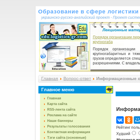
Образование в сфере логистики 
украинско-русско-английский проект - Проект сист
Порядок организации пер
крупногаба
Порядок организации 
крупногабаритных и тяж
грузов определяется спе
разрешениями. С владельц
Главная
Вопрос-ответ
Информационные сис
Главное меню
Главная
Карта сайта
Информац
RSS-лента сайта
Реклама на сайте
Наши баннеры
Результаты голосования
Рейтинг поль
Контактная информация
Худший
Тэги сайта (основные)