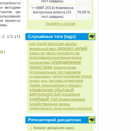
тест.завдань)
 потребности
ся методики
<->(ВВТ-2013) Комлексна
тингом, где
контрольна робота (25
76.00 %
пользования
тест.завдань)
ия является
Перейти к тестам
темы.
Случайные тэги (tags)
– С. 171-173
братские школы
exw
insight
дерево целей
временный ввоз
мы
|
закрытие
звеня производства
информационный взрыв
країна
определение
нормативы
логистики
определение
потенциальных поставщиков
пауэл
перевозки грузов
останавливать
система нормативов
подбор
роль
теорія транспортного процесу
управление сбытовой
деятельностью
управління
учебный год
формулировка
хозяйственная жизнь
эффективность логистического процесса
Репозиторий дисциплин
Каталог дисциплин (рус)