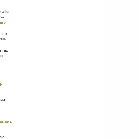
cation
по…
мах
-
Line
стем…
 Life
тно…
ой
ями
еских
ого