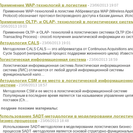
Применение WAP-технологий в логистике
-
23/06/2013 19:07
Применение WAP-технологий в логистике Аббревиатура WAP (Wireless Appli
Protocol) обозначает протокол беспроводного доступа к базам данных. Ис
Применение OLTP- и OLAP- технологий в логистических систе
23/06/2013 19:03
Применение OLTP- и OLAP- технологий в логистических системах OLTP (On-
Transacting Process) - способ получения аналитической информации из си
Методология CALS
-
23/06/2013 19:01
Методология CALS CALS — это аббревиатура от Continuous Acquisitions and
Cycle Support (непрерывный процесс поддержки жизненного цикла). Извес
Логистическая информационная система
-
23/06/2013 18:59
Логистическая информационная система Логистическая информационная
система (ЛИС) отличается от любой другой информационной системы
функциональной напо…
Методология CSM и ее место в логистической информационн
системе
-
23/06/2013 18:57
Методология CSM и ее место в логистической информационной системе
Популярным в последнее время является так называемое управление цеп
поставок (Ch…
 поздние похожие материалы:
Использование SADT-методологии в моделировании логистич
бизнес-процессов
-
23/06/2013 18:48
Использование SADT-методологии в моделировании логистических бизнес-
процессов SADT -методология является основой структурно-функциональн