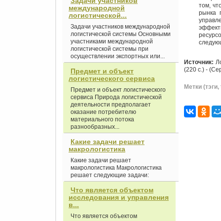
Задачи участников
том, чт
международной
рынка 
логистической...
управл
Задачи участников международной
эффект
логистической системы Основными
ресурс
участниками международной
следую
логистической системы при
осуществлении экспортных или...
Источник:
Ло
(220 с.) - (С
Предмет и объект
логистического сервиса
Метки (тэги, 
Предмет и объект логистического
сервиса Природа логистической
деятельности предполагает
оказание потребителю
материального потока
разнообразных...
Какие задачи решает
макрологистика
Какие задачи решает
макрологистика Макрологистика
решает следующие задачи:
Что является объектом
исследования и управления
в...
Что является объектом