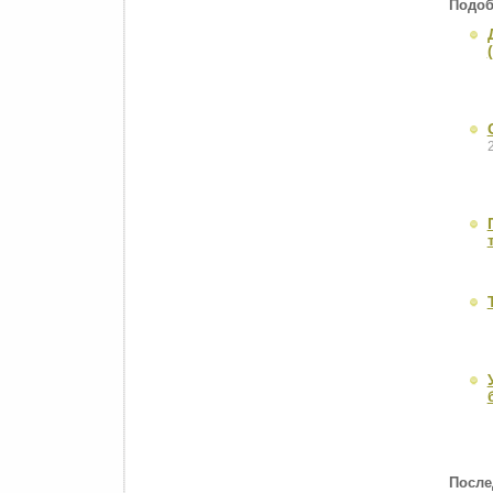
Подоб
После