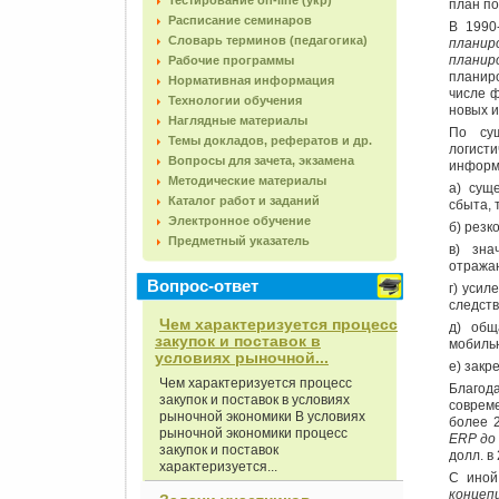
Тестирование on-line (укр)
план по
Расписание семинаров
В 1990
Словарь терминов (педагогика)
планир
планир
Рабочие программы
планир
Нормативная информация
числе 
Технологии обучения
новых и
Наглядные материалы
По су
Темы докладов, рефератов и др.
логист
Вопросы для зачета, экзамена
информ
Методические материалы
а) сущ
Каталог работ и заданий
сбыта, 
Электронное обучение
б) резк
Предметный указатель
в) зна
отража
Вопрос-ответ
г) усил
следств
Чем характеризуется процесс
д) общ
закупок и поставок в
мобиль
условиях рыночной...
е) закр
Чем характеризуется процесс
Благод
закупок и поставок в условиях
соврем
рыночной экономики В условиях
более 2
рыночной экономики процесс
ERP
д
закупок и поставок
долл. в
характеризуется...
С иной
концеп