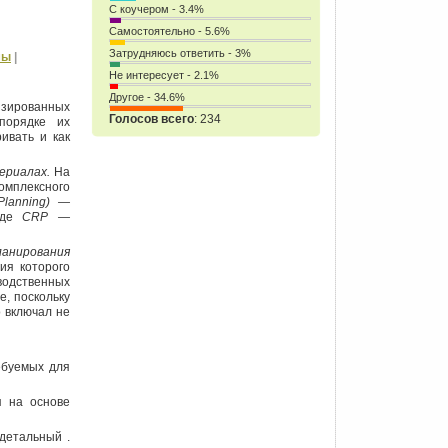
С коучером - 3.4%
Самостоятельно - 5.6%
Затрудняюсь ответить - 3%
мы
|
Не интересует - 2.1%
Другое - 34.6%
изированных
Голосов всего
: 234
порядке их
ивать и как
ериалах.
На
мплексного
Planning
) —
где
CRP
—
ланирования
ия которого
водственных
, поскольку
 включал не
ебуемых для
я на основе
детальный .