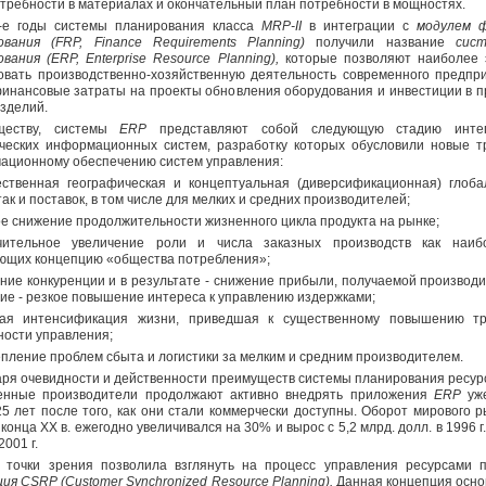
требности в материалах и окончательный план потребности в мощностях.
-е годы системы планирования класса
MRP
-
II
в интеграции с
модулем ф
ования (
FRP
,
Finance
Requirements
Planning
)
получили название
сист
ования (
ERP
,
Enterprise
Resource
Planning
),
которые позволяют наиболее
овать производственно-хозяйственную деятельность современного предпри
финансовые затраты на проекты обновления оборудования и инвестиции в п
зделий.
ществу, системы
ERP
представляют собой следующую стадию инте
ических информационных систем, разработку которых обусловили новые т
ационному обеспечению систем управления:
ественная географическая и концептуальная (диверсификационная) глоба
так и поставок, в том числе для мелких и средних производителей;
ое снижение продолжительности жизненного цикла продукта на рынке;
чительное увеличение роли и числа заказных производств как наиб
ющих концепцию «общества потребления»;
ение конкуренции и в результате - снижение прибыли, получаемой производи
ие - резкое повышение интереса к управлению издержками;
ая интенсификация жизни, приведшая к существенному повышению тр
ности управления;
епление проблем сбыта и логистики за мелким и средним производителем.
аря очевидности и действенности преимуществ системы планирования ресур
енные производители продолжают активно внедрять приложения
ERP
уж
5 лет после того, как они стали коммерчески доступны. Оборот мирового 
о
конца XX в. ежегодно увеличивался на 30% и вырос с 5,2 млрд. долл. в
1996 г
2001 г
.
 точки зрения позволила взглянуть на процесс управления ресурсами 
ция
CSRP
(
Customer
Synchronized
Resource
Planning
).
Данная концепция осно