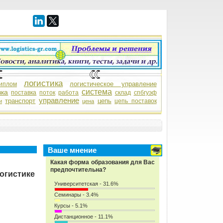
логистика
логистическое управление
иплом
система
зка
поставка
поток
работа
склад
спбгуэф
управление
транспорт
цепь
цепь поставок
и
цена
Ваше мнение
Какая форма образования для Вас
предпочтительна?
огистике
Университетская - 31.6%
Семинары - 3.4%
Курсы - 5.1%
Дистанционное - 11.1%