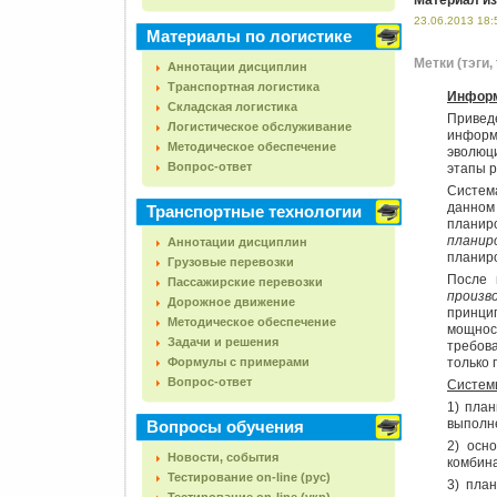
Материал из
23.06.2013 18:
Материалы по логистике
Метки (тэги, 
Аннотации дисциплин
Транспортная логистика
Информ
Складская логистика
Привед
Логистическое обслуживание
информ
Методическое обеспечение
эволюц
Вопрос-ответ
этапы р
Систе
данном
Транспортные технологии
планир
планир
Аннотации дисциплин
планир
Грузовые перевозки
После 
Пассажирские перевозки
произв
Дорожное движение
принци
Методическое обеспечение
мощност
Задачи и решения
требова
Формулы с примерами
только 
Вопрос-ответ
Систе
1) пла
выполне
Вопросы обучения
2) осн
Новости, события
комбин
Тестирование on-line (рус)
3) пла