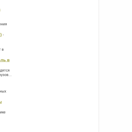
s
ения
)
-
 в
оль в
одятся
грузов…
ьных
ы
ике