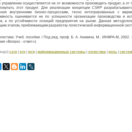
о управление осуществляется не от возможности производить продукт, а от
покупать этот продукт. Для реализации концепции
CSRP
разрабатывают
ения внутренними бизнес-процессами, тесно интегрированные с марке
ивность оценивается не по успешности организации производства и ис
ов, а по устойчивости позиций предприятия на рынке. Данная методолог
щим этапом, приближающим разработку логистической информационной сис
гистика: Учеб. пособие / Под ред. проф. Б. А. Аникина. М.: ИНФРА-М, 2002. 
ерия «Вопрос - ответ»).
tags):
csrp
|
erp
|
mrp
|
информационные системы
|
логистика
|
роль
|
систе