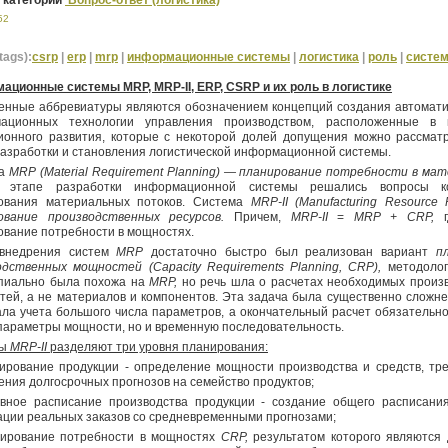
 категории
Вопрос-ответ (логистика)
52
tags):
csrp
|
erp
|
mrp
|
информационные системы
|
логистика
|
роль
|
систе
ационные системы MRP, MRP-
II
, ERP, CSRP и их роль в логистике
енные аббревиатуры являются обозначением концепций создания автомат
ационных технологии управления производством, расположенные в 
ионного развития, которые с некоторой долей допущения можно рассматр
азработки и становления логистической информационной системы.
ма
MRP
(
Material
Requirement
Planning
) — планирование потребности в мат
 этапе разработки информационной системы решались вопросы ко
ования материальных потоков. Система
MRP
-
II
(
Manufacturing
Resource
ование производственных ресурсов.
Причем,
MRP
-
II
=
MRP
+
CRP
,
ование потребности в мощностях.
внедрения систем
MRP
достаточно быстро был реализован вариант
п
одственных мощностей (
Capacity
Requirements
Planning
,
CRP
),
методолог
пиально была похожа на
MRP
,
но речь шла о расчетах необходимых произ
ей, а не материалов и компонентов. Эта задача была существенно сложнее
ла учета большого числа параметров, а окончательный расчет обязательно
параметры мощности, но и временную последовательность.
мы
MRP
-
II
разделяют три уровня планирования:
нирование продукции - определение мощности производства и средств, тр
ния долгосрочных прогнозов на семейство продуктов;
овное расписание производства продукции - создание общего расписани
ации реальных заказов со средневременными прогнозами;
нирование потребности в мощностях
CRP
,
результатом которого являются 