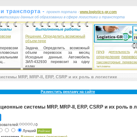
и транспорта -
проект портала -
www.logistics-gr.com
ематизации данных об образовании в сфере логистики и транспорта
евозки
Решение. Определить возможный
объем пере
перевозки
Задача. Определить возможный
груз
д
деятельность
еловесных
объем перевозок за месяц
перево
определение
циальными
Исходные данные. Автомобиль
...
ЗИЛ-432930 перевозит за одну
таксомоторные перевозк
ездку ...
экзамен
темы MRP, MRP-II, ERP, CSRP и их роль в логистике
Разместить рекламу на сайте
ионные системы MRP, MRP-II, ERP, CSRP и их роль в л
зователей:
/ 0
Лучший