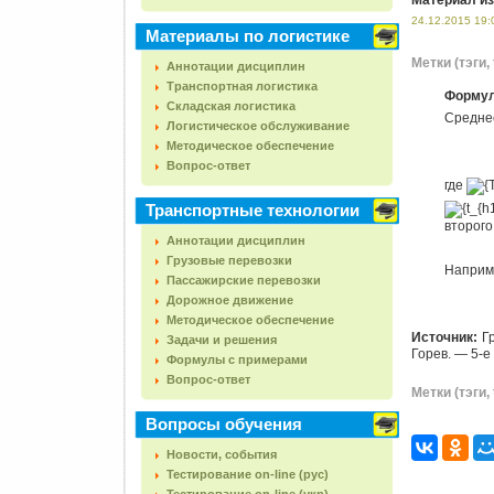
Материал из
24.12.2015 19:
Материалы по логистике
Метки (тэги, 
Аннотации дисциплин
Транспортная логистика
Формул
Складская логистика
Средне
Логистическое обслуживание
Методическое обеспечение
Вопрос-ответ
где
Транспортные технологии
второго 
Аннотации дисциплин
Грузовые перевозки
Наприм
Пассажирские перевозки
Дорожное движение
Методическое обеспечение
Источник:
Гр
Задачи и решения
Горев. — 5-е
Формулы с примерами
Вопрос-ответ
Метки (тэги, 
Вопросы обучения
Новости, события
Тестирование on-line (рус)