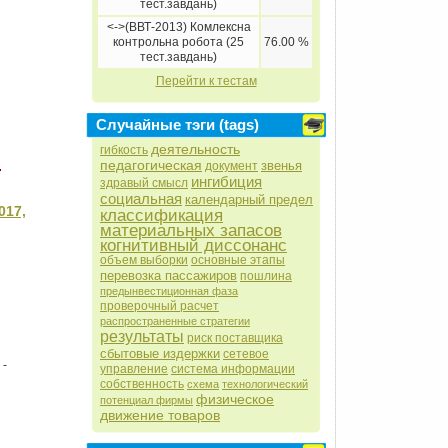
тест.завдань)
<->(ВВТ-2013) Комлексна
контрольна робота (25
76.00 %
тест.завдань)
Перейти к тестам
Случайные тэги (tags)
деятельность
гибкость
педагогическая
звенья
документ
ингибиция
здравый смысл
социальная
календарный предел
017,
классификация
материальных запасов
когнитивный диссонанс
объем выборки
основные этапы
перевозка пассажиров
пошлина
предынвестиционная фаза
проверочный расчет
распространенные стратегии
результаты
риск поставщика
сбытовые издержки
сетевое
-
управление
система информации
собственность
схема
технологический
физическое
потенциал фирмы
движение товаров