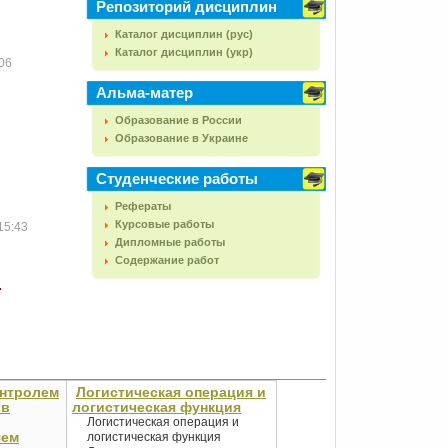
Репозиторий дисциплин
Каталог дисциплин (рус)
Каталог дисциплин (укр)
06
Альма-матер
Образование в России
Образование в Украине
Студенческие работы
Рефераты
Курсовые работы
15:43
Дипломные работы
Содержание работ
онтролем
Логистическая операция и
 в
логистическая функция
Логистическая операция и
чем
логистическая функция