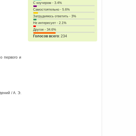
С коучером - 3.4%
Самостоятельно - 5.6%
Затрудняюсь ответить - 3%
Не интересует - 2.1%
Другое - 34.6%
Голосов всего
: 234
о первого и
ений / А. Э.