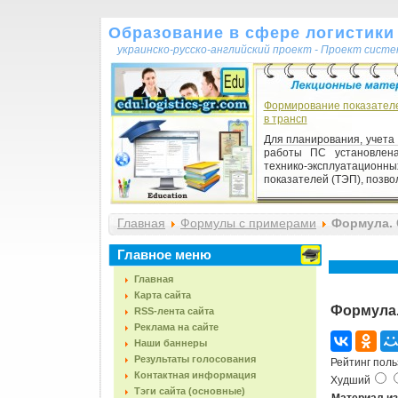
Образование в сфере логистики 
украинско-русско-английский проект - Проект сист
Формирование показател
в трансп
Для планирования, учета
работы ПС установлен
технико-эксплуатационны
показателей (ТЭП), позвол
Главная
Формулы с примерами
Формула. С
Главное меню
Главная
Карта сайта
Формула.
RSS-лента сайта
Реклама на сайте
Наши баннеры
Результаты голосования
Рейтинг поль
Контактная информация
Худший
Тэги сайта (основные)