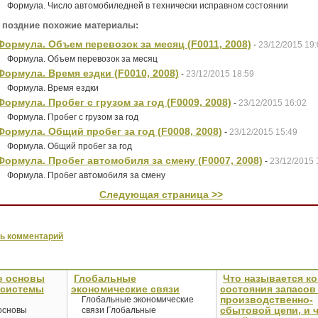
Формула. Число автомобиледней в технически исправном состоянии
 поздние похожие материалы:
Формула. Объем перевозок за месяц (F0011, 2008)
-
23/12/2015 19:
Формула. Объем перевозок за месяц
Формула. Время ездки (F0010, 2008)
-
23/12/2015 18:59
Формула. Время ездки
Формула. Пробег с грузом за год (F0009, 2008)
-
23/12/2015 16:02
Формула. Пробег с грузом за год
Формула. Общий пробег за год (F0008, 2008)
-
23/12/2015 15:49
Формула. Общий пробег за год
Формула. Пробег автомобиля за смену (F0007, 2008)
-
23/12/2015 
Формула. Пробег автомобиля за смену
Следующая страница >>
ь комментарий
е основы
Глобальные
Что называется к
 системы
экономические связи
состояния запасов
производственно-
Глобальные экономические
сбытовой цепи, и 
основы
связи Глобальные