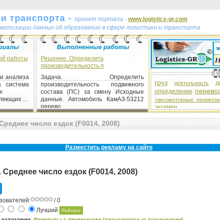
и транспорта -
проект портала -
www.logistics-gr.com
ематизации данных об образовании в сфере логистики и транспорта
ей работы
Решение. Определить
производительность п
 и анализа
Задача. Определить
груз
д
деятельность
а система
производительность подвижного
перево
определение
х
состава (ПС) за смену Исходные
яющих ...
данные. Автомобиль КамАЗ-53212
таксомоторные перевозк
перево...
экзамен
реднее число ездок (F0014, 2008)
Разместить рекламу на сайте
 Среднее число ездок (F0014, 2008)
зователей:
/ 0
Лучший