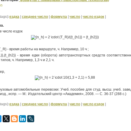
 категории
Формулы с примерами (транспортные технологии)
05
tags):
ездка
|
среднее число
|
формула
|
число
|
число ездок
|
а.
е число ездок
- время работы на маршруте, ч. Например, 10 ч ;
- время едки (оборота) автотранспортных средств соответственн
типов, ч. Например, 1,3 ч и 2,1 ч.
ер,
узовые автомобильные перевозки: Учеб. пособие для студ. высш. учеб. завед
 изд., испр. — М.: Издательский центр «Академия», 2008. — С. 36-37 (288 с.)
tags):
ездка
|
среднее число
|
формула
|
число
|
число ездок
|