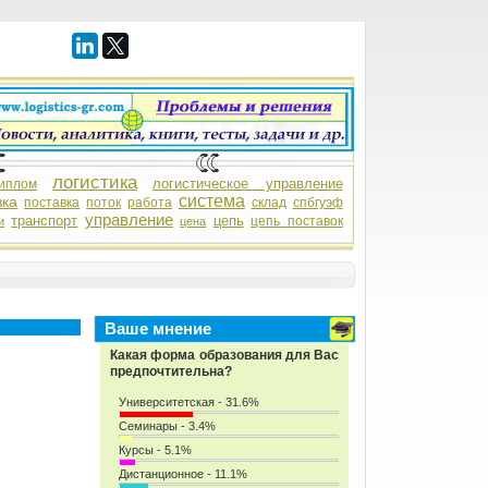
логистика
логистическое управление
иплом
система
зка
поставка
поток
работа
склад
спбгуэф
управление
транспорт
цепь
цепь поставок
и
цена
Ваше мнение
Какая форма образования для Вас
предпочтительна?
Университетская - 31.6%
Семинары - 3.4%
Курсы - 5.1%
Дистанционное - 11.1%