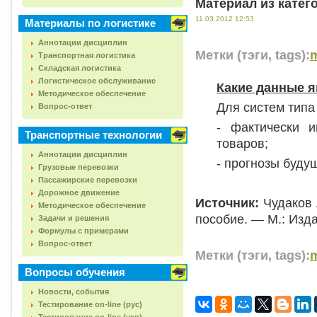
Материал из катег
11.03.2012 12:53
Материалы по логистике
Аннотации дисциплин
Метки (тэги, tags):
Транспортная логистика
Складская логистика
Логистическое обслуживание
Какие данные я
Методическое обеспечение
Для систем тип
Вопрос-ответ
- фактически 
Транспортные технологии
товаров;
Аннотации дисциплин
- прогнозы будущ
Грузовые перевозки
Пассажирские перевозки
Дорожное движение
Источник:
Чудаков А
Методическое обеспечение
пособие. — М.: Изда
Задачи и решения
Формулы с примерами
Вопрос-ответ
Метки (тэги, tags):
Вопросы обучения
Новости, события
Тестирование on-line (рус)