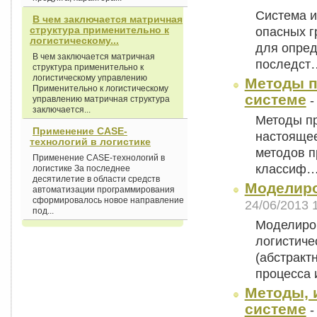
Система и
В чем заключается матричная
структура применительно к
опасных г
логистическому...
для опред
В чем заключается матричная
последст
структура применительно к
логистическому управлению
Методы п
Применительно к логистическому
системе
управлению матричная структура
заключается...
Методы пр
Применение CASE-
настоящее
технологий в логистике
методов п
Применение CASE-технологий в
классиф
логистике За последнее
десятилетие в области средств
Моделиро
автоматизации программирования
сформировалось новое направление
24/06/2013 
под...
Моделиров
логистиче
(абстракт
процесса 
Методы, 
системе