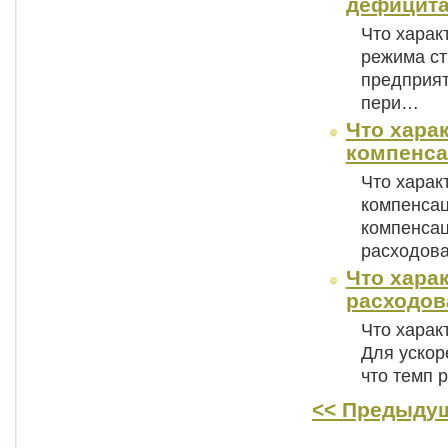
дефицит
Что харак
режима ст
предприят
пери…
Что хара
компенса
Что харак
компенса
компенсац
расходов
Что хара
расходов
Что харак
Для ускор
что темп 
<< Предыдущ