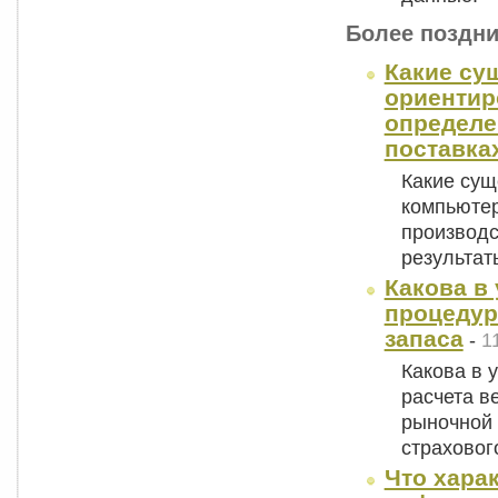
Более поздни
Какие су
ориентир
определе
поставка
Какие су
компьютер
производс
результат
Какова в
процедур
запаса
-
1
Какова в 
расчета в
рыночной 
страхово
Что хара