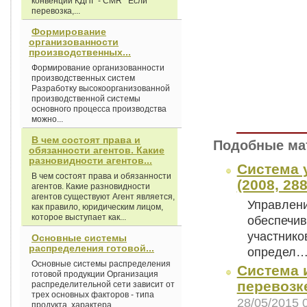
конвенции КДПГ - CMR Если
перевозка,...
Формирование
организованности
производственных...
Формирование организованности
производственных систем
Разработку высокоорганизованной
производственной системы
основного процесса производства
можно...
В чем состоят права и
Подобные ма
обязанности агентов. Какие
разновидности агентов...
Система 
В чем состоят права и обязанности
(2008, 288
агентов. Какие разновидности
агентов существуют Агент является,
Управлени
как правило, юридическим лицом,
которое выступает как...
обеспечи
участнико
Основные системы
распределения готовой...
определ
Основные системы распределения
Система 
готовой продукции Организация
перевозке
распределительной сети зависит от
трех основных факторов - типа
28/05/2015 
продукта, характера...