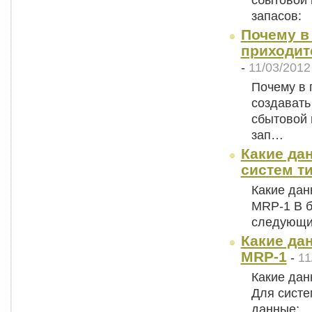
запасов:
Почему в
приходит
-
11/03/2012
Почему в 
создавать
сбытовой 
зап…
Какие да
систем т
Какие дан
MRP-1 В б
следующи
Какие да
MRP-1
-
11
Какие дан
Для сист
данные: