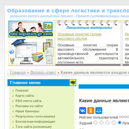
Образование в сфере логистики и трансп
украинско-русско-английский проект - Проект систематизации данн
Основные понятия теории
Ре
массового обслуж
пе
Основные понятия теории
З
массового обслуживания. В
пе
производственной деятельности
д
автомобильного транспорта
Ка
постоянно встр...
МА
Главная
Вопрос-ответ
Какие данные являются входом 
Главное меню
Главная
Карта сайта
Какие данные являют
RSS-лента сайта
Реклама на сайте
Наши баннеры
Результаты голосования
Рейтинг пользователей:
Контактная информация
Худший
Лу
Тэги сайта (основные)