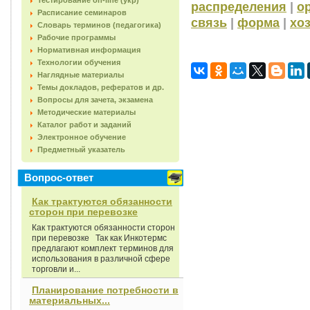
Тестирование on-line (укр)
распределения
|
о
Расписание семинаров
связь
|
форма
|
хо
Словарь терминов (педагогика)
Рабочие программы
Нормативная информация
Технологии обучения
Наглядные материалы
Темы докладов, рефератов и др.
Вопросы для зачета, экзамена
Методические материалы
Каталог работ и заданий
Электронное обучение
Предметный указатель
Вопрос-ответ
Как трактуются обязанности
сторон при перевозке
Как трактуются обязанности сторон
при перевозке Так как Инкотермс
предлагают комплект терминов для
использования в различной сфере
торговли и...
Планирование потребности в
материальных...