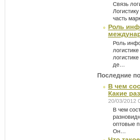
Связь лог
Логистику
часть мар
Роль инф
междунар
Роль инф
логистик
логистике
де…
Последние п
В чем со
Какие ра
20/03/2012 
В чем сос
разновидн
оптовые п
Он…
Что тако