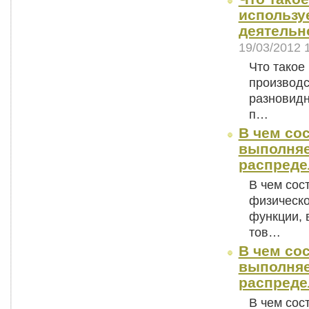
использу
деятельн
19/03/2012 
Что такое
производс
разновидн
п…
В чем со
выполня
распреде
В чем сос
физическо
функции,
тов…
В чем со
выполня
распреде
В чем сос