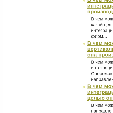
В чем мо
интеграци
производ
В чем мож
какой цел
интеграци
фирм…
В чем мо
вертикал
она прои
В чем мож
интеграци
Опережаю
направле
В чем мо
интеграци
целью он
В чем мож
направлен