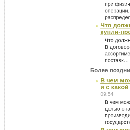
при физич
операции
распреде
Что долж
купли-пр
Что должн
В договор
ассортиме
поставк…
Более поздни
В чем мо
и с како
09:54
В чем мож
целью она
производи
государс