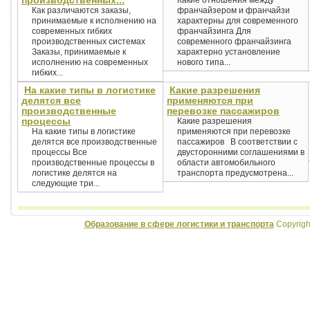
производственных...
Какие отношения между
Как различаются заказы,
франчайзером и франчайзи
принимаемые к исполнению на
характерны для современного
современных гибких
франчайзинга Для
производственных системах
современного франчайзинга
Заказы, принимаемые к
характерно установление
исполнению на современных
нового типа...
гибких...
На какие типы в логистике
Какие разрешения
делятся все
применяются при
производственные
перевозке пассажиров
процессы
Какие разрешения
На какие типы в логистике
применяются при перевозке
делятся все производственные
пассажиров В соответствии с
процессы Все
двусторонними соглашениями в
производственные процессы в
области автомобильного
логистике делятся на
транспорта предусмотрена...
следующие три...
Образование в сфере логистики и транспорта
Copyrigh