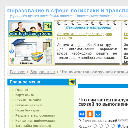
Образование в сфере логистики и трансп
украинско-русско-английский проект - Проект систематизации данн
Автоматизация обработки грузов
Ре
(2008, 28
пе
Автоматизация обработки грузов.
З
Для автоматизации обработки
пе
грузов необходимо решить не
д
только задачу подбора или создан...
Ка
МА
Главная
Вопрос-ответ
Что считается наилучшей орган
Главное меню
Главная
Карта сайта
Что считается наил
RSS-лента сайта
связей по выполнен
Реклама на сайте
Наши баннеры
Результаты голосования
Контактная информация
Рейтинг пользователей:
Тэги сайта (основные)
Худший
Лу