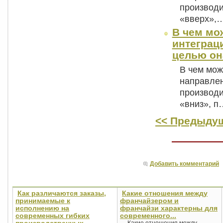
производи
«вверх»,
В чем мо
интеграци
целью он
В чем мож
направлен
производи
«вниз», п
<< Предыдущ
Добавить комментарий
Как различаются заказы,
Какие отношения между
принимаемые к
франчайзером и
исполнению на
франчайзи характерны для
современных гибких
современного...