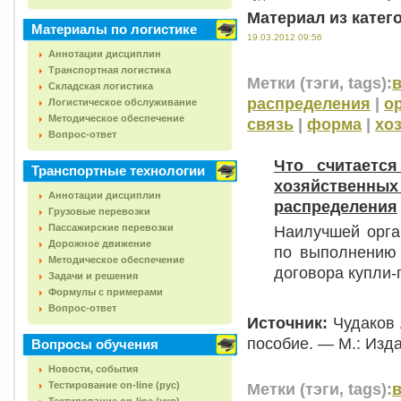
Материал из катег
Материалы по логистике
19.03.2012 09:56
Аннотации дисциплин
Транспортная логистика
Метки (тэги, tags):
Складская логистика
распределения
|
о
Логистическое обслуживание
Методическое обеспечение
связь
|
форма
|
хо
Вопрос-ответ
Что считаетс
Транспортные технологии
хозяйствен
Аннотации дисциплин
распределения
Грузовые перевозки
Пассажирские перевозки
Наилучшей орга
Дорожное движение
по выполнению 
Методическое обеспечение
договора купли-
Задачи и решения
Формулы с примерами
Вопрос-ответ
Источник:
Чудаков А
пособие. — М.: Изда
Вопросы обучения
Новости, события
Тестирование on-line (рус)
Метки (тэги, tags):