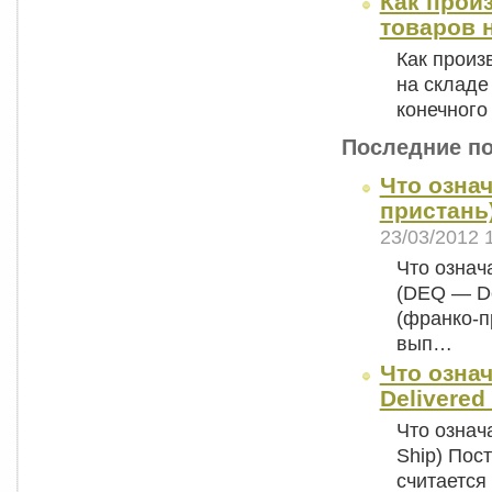
Как прои
товаров 
Как произ
на складе
конечного
Последние п
Что означ
пристань)
23/03/2012 
Что означ
(DEQ — De
(франко-п
вып…
Что означ
Delivered
Что означ
Ship) Пост
считается