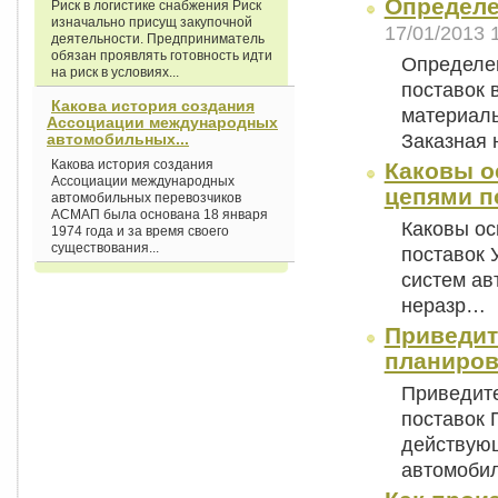
Определе
Риск в логистике снабжения Риск
изначально присущ закупочной
17/01/2013 
деятельности. Предприниматель
обязан проявлять готовность идти
Определен
на риск в условиях...
поставок 
Какова история создания
материаль
Ассоциации международных
Заказная
автомобильных...
Какова история создания
Каковы о
Ассоциации международных
цепями п
автомобильных перевозчиков
АСМАП была основана 18 января
Каковы ос
1974 года и за время своего
существования...
поставок 
систем ав
неразр…
Приведит
планиров
Приведит
поставок 
действую
автомоби