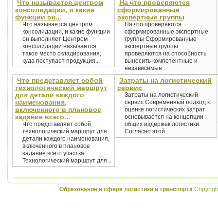
Что называется центром
На что проверяются
консолидации, и какие
сформированные
функции он...
экспертные группы
Что называется центром
На что проверяются
консолидации, и какие функции
сформированные экспертные
он выполняет Центром
группы Сформированные
консолидации называется
экспертные группы
такое место складирования,
проверяются на способность
куда поступает продукция...
выносить компетентные и
независимые...
Что представляет собой
Затраты на логистический
технологический маршрут
сервис
для детали каждого
Затраты на логистический
наименования,
сервис Современный подход к
включенного в плановое
оценке логистических затрат
задание всего...
основывается на концепции
Что представляет собой
общих издержек логистики.
технологический маршрут для
Согласно этой...
детали каждого наименования,
включенного в плановое
задание всего участка
Технологический маршрут для...
Образование в сфере логистики и транспорта
Copyrigh