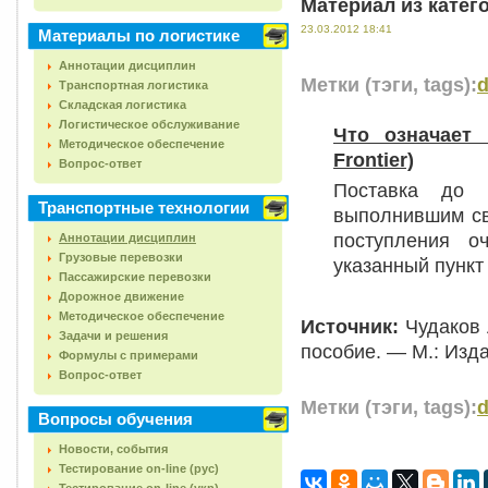
Материал из катег
23.03.2012 18:41
Материалы по логистике
Аннотации дисциплин
Метки (тэги, tags):
d
Транспортная логистика
Складская логистика
Логистическое обслуживание
Что означает 
Методическое обеспечение
Frontier)
Вопрос-ответ
Поставка до г
Транспортные технологии
выполнившим св
поступления о
Аннотации дисциплин
Грузовые перевозки
указанный пункт
Пассажирские перевозки
Дорожное движение
Методическое обеспечение
Источник:
Чудаков А
Задачи и решения
пособие. — М.: Изда
Формулы с примерами
Вопрос-ответ
Метки (тэги, tags):
d
Вопросы обучения
Новости, события
Тестирование on-line (рус)