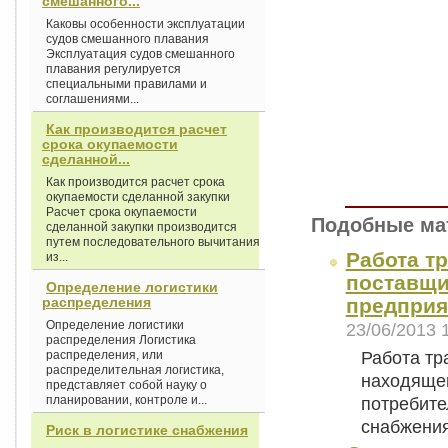
смешанного...
Каковы особенности эксплуатации
судов смешанного плавания
Эксплуатация судов смешанного
плавания регулируется
специальными правилами и
соглашениями...
Как производится расчет
срока окупаемости
сделанной...
Как производится расчет срока
окупаемости сделанной закупки
Расчет срока окупаемости
Подобные ма
сделанной закупки производится
путем последовательного вычитания
Работа т
из...
поставщи
Определение логистики
распределения
предприя
Определение логистики
23/06/2013 
распределения Логистика
Работа тр
распределения, или
распределительная логистика,
находящег
представляет собой науку о
планировании, контроле и...
потребите
снабжени
Риск в логистике снабжения