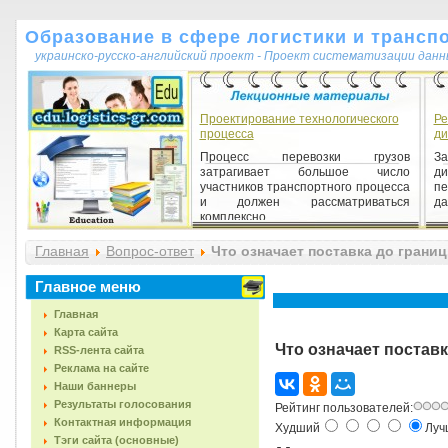
Образование в сфере логистики и трансп
украинско-русско-английский проект - Проект систематизации данн
Проектирование технологического
Ре
процесса
ди
Процесс перевозки грузов
З
затрагивает большое число
ди
участников транспортного процесса
пе
и должен рассматриваться
да
комплексно...
Главная
Вопрос-ответ
Что означает поставка до границы
Главное меню
Главная
Карта сайта
Что означает поставка
RSS-лента сайта
Реклама на сайте
Наши баннеры
Результаты голосования
Рейтинг пользователей:
Контактная информация
Худший
Лу
Тэги сайта (основные)