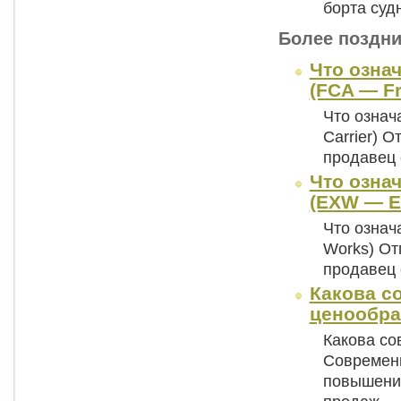
борта суд
Более поздни
Что озна
(FCA — Fr
Что означ
Carrier) О
продавец 
Что означ
(EXW — E
Что означ
Works) От
продавец 
Какова с
ценообра
Какова со
Современн
повышении