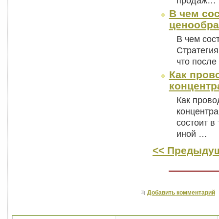
продаж…
В чем со
ценообра
В чем сос
Стратегия
что после
Как пров
концентр
Как прово
концентра
состоит в
иной …
<< Предыдущ
Добавить комментарий