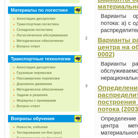
материально
Материалы по логистике
Варианты ор
Аннотации дисциплин
потока: а) с 
Транспортная логистика
распределител
Складская логистика
Логистическое обслуживание
2
Варианты р
Методическое обеспечение
центра на о
Вопрос-ответ
0002)
Транспортные технологии
Варианты ра
Аннотации дисциплин
обслуживае
Грузовые перевозки
нерациональны
Пассажирские перевозки
Дорожное движение
3
Определени
Методическое обеспечение
распредели
Задачи и решения
построения
Формулы с примерами
Вопрос-ответ
потока (2003
Определение
Вопросы обучения
центра мет
Новости, события
материального 
Тестирование on-line (рус)