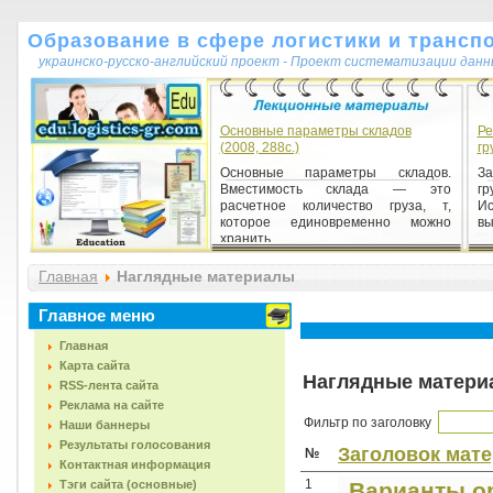
Образование в сфере логистики и трансп
украинско-русско-английский проект - Проект систематизации данн
Основные параметры складов
Ре
(2008, 288с.)
гр
Основные параметры складов.
З
Вместимость склада — это
гр
расчетное количество груза, т,
И
которое единовременно можно
вы
хранить ...
Главная
Наглядные материалы
Главное меню
Главная
Карта сайта
Наглядные матери
RSS-лента сайта
Реклама на сайте
Фильтр по заголовку
Наши баннеры
Результаты голосования
Заголовок мат
№
Контактная информация
1
Тэги сайта (основные)
Варианты о