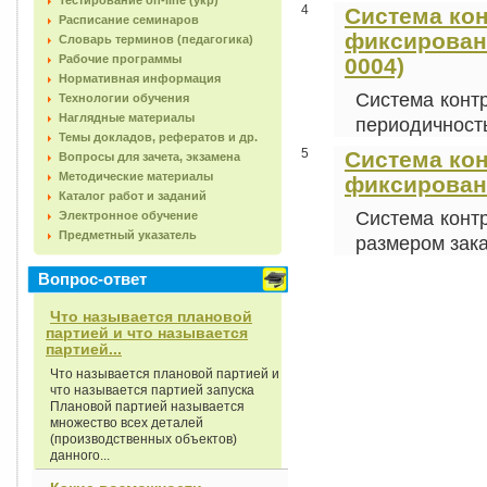
Тестирование on-line (укр)
4
Система кон
Расписание семинаров
фиксированн
Словарь терминов (педагогика)
Рабочие программы
0004)
Нормативная информация
Система конт
Технологии обучения
Наглядные материалы
периодичность
Темы докладов, рефератов и др.
5
Система кон
Вопросы для зачета, экзамена
Методические материалы
фиксированн
Каталог работ и заданий
Система конт
Электронное обучение
Предметный указатель
размером заказ
Вопрос-ответ
Что называется плановой
партией и что называется
партией...
Что называется плановой партией и
что называется партией запуска
Плановой партией называется
множество всех деталей
(производственных объектов)
данного...