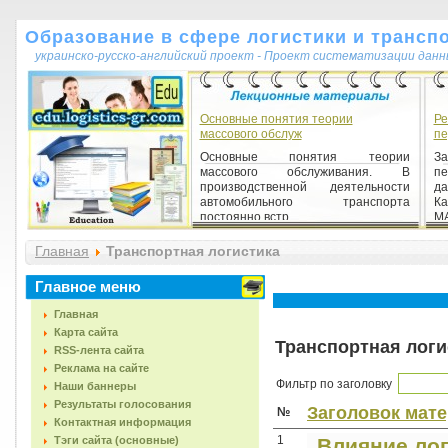
Образование в сфере логистики и трансп
украинско-русско-английский проект - Проект систематизации данн
Основные понятия теории
Ре
массового обслуж
пе
Основные понятия теории
З
массового обслуживания. В
пе
производственной деятельности
д
автомобильного транспорта
Ка
постоянно встр...
МА
Главная
Транспортная логистика
Главное меню
Главная
Карта сайта
Транспортная логи
RSS-лента сайта
Реклама на сайте
Фильтр по заголовку
Наши баннеры
Результаты голосования
Заголовок мат
№
Контактная информация
1
Тэги сайта (основные)
Влияние лог