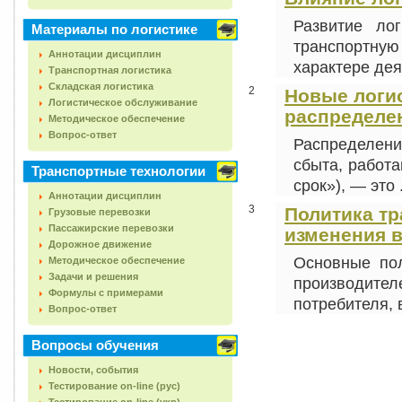
Развитие ло
Материалы по логистике
транспортну
Аннотации дисциплин
характере деят
Транспортная логистика
Складская логистика
2
Новые логи
Логистическое обслуживание
распределен
Методическое обеспечение
Вопрос-ответ
Распределен
сбыта, работа
Транспортные технологии
срок»), — это .
Аннотации дисциплин
3
Политика т
Грузовые перевозки
Пассажирские перевозки
изменения в
Дорожное движение
Основные пол
Методическое обеспечение
Задачи и решения
производите
Формулы с примерами
потребителя, в
Вопрос-ответ
Вопросы обучения
Новости, события
Тестирование on-line (рус)