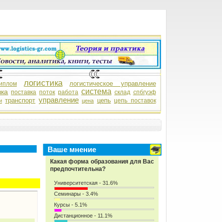
логистика
логистическое управление
иплом
система
зка
поставка
поток
работа
склад
спбгуэф
управление
транспорт
цепь
цепь поставок
и
цена
Ваше мнение
Какая форма образования для Вас
предпочтительна?
Университетская - 31.6%
Семинары - 3.4%
Курсы - 5.1%
Дистанционное - 11.1%