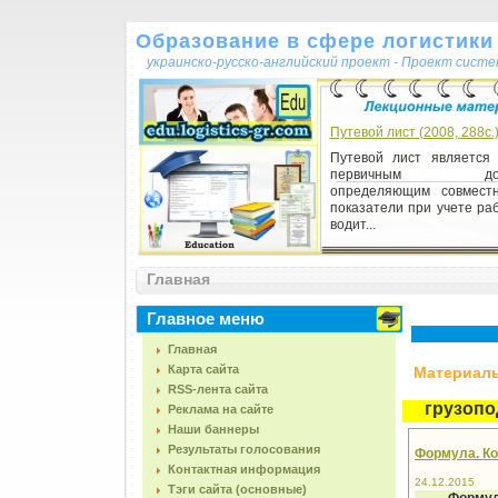
Образование в сфере логистики 
украинско-русско-английский проект - Проект сист
Путевой лист (2008, 288с.
Путевой лист является
первичным докум
определяющим совмест
показатели при учете ра
водит...
Главная
Главное меню
Главная
Карта сайта
Материалы,
RSS-лента сайта
грузоп
Реклама на сайте
Наши баннеры
Результаты голосования
Формула. Ко
Контактная информация
24.12.2015
Тэги сайта (основные)