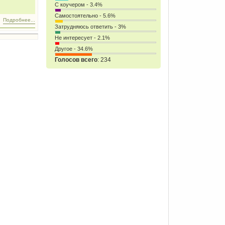
С коучером - 3.4%
Самостоятельно - 5.6%
Подробнее...
Затрудняюсь ответить - 3%
Не интересует - 2.1%
Другое - 34.6%
Голосов всего
: 234