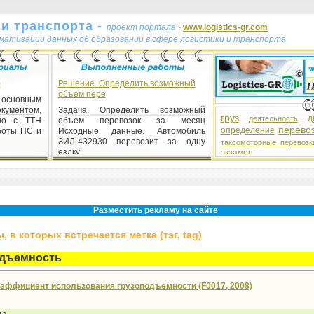
и транспорта -
проект портала -
www.logistics-gr.com
ематизации данных об образовании в сфере логистики и транспорта
)
Решение. Определить возможный
объем пере
 основным
ентом,
Задача. Определить возможный
груз
д
деятельность
но с ТТН
объем перевозок за месяц
перево
определение
боты ПС и
Исходные данные. Автомобиль
ЗИЛ-432930 перевозит за одну
таксомоторные перевозк
ездку ...
экзамен
Разместить рекламу на сайте
 в которых встречается метка (тэг, tag)
одъемность
эффициент использования грузоподъемности (F0017, 2008)