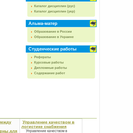
Каталог дисциплин (рус)
Каталог дисциплин (укр)
Альма-матер
Образование в России
Образование в Украине
Студенческие работы
Рефераты
Курсовые работы
Дипломные работы
Содержание работ
между
Управление качеством в
логистике снабжения
ерны для
Управление качеством в