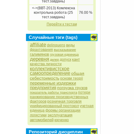
тест.завдань)
<->(ВВТ-2013) Комлексна
контрольна робота (25
76.00 %
тест.завдань)
Перейти к тестам
Случайные тэги (tags)
affiliate
delinquens
виды
фрахтования
высказывание
галимянов
грузовая едеиница
деревня
кант
допуск
дилер
качества личности
коллективистское
самоопределение
общая
себестоимость
основи теорії
переменные издержки
предприятия
погрузка грузов
потери
показатель работы транспорта
ранжирование производственных
факторов
розничная торговля
унифицированный протокол
учетная
единица
формы организации
эксплуатация
логистики
автомобилей
юрченко
Репозиторий дисциплин