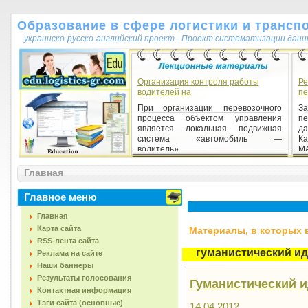
Образование в сфере логистики и трансп
украинско-русско-английский проект - Проект систематизации данн
Организация контроля работы
Ре
водителей на
пе
При организации перевозочного
З
процесса объектом управления
пе
является локальная подвижная
д
система «автомобиль —
Ка
водитель»,...
МА
Главная
Главное меню
Главная
Карта сайта
Материалы, в которых вс
RSS-лента сайта
гуманистический и
Реклама на сайте
Наши баннеры
Результаты голосования
Гуманистический и
Контактная информация
Тэги сайта (основные)
14.04.2012