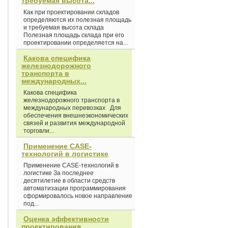
требуемая высота...
Как при проектировании складов
определяются их полезная площадь
и требуемая высота склада
Полезная площадь склада при его
проектировании определяется на...
Какова специфика
железнодорожного
транспорта в
международных...
Какова специфика
железнодорожного транспорта в
международных перевозках Для
обеспечения внешнеэкономических
связей и развития международной
торговли...
Применение CASE-
технологий в логистике
Применение CASE-технологий в
логистике За последнее
десятилетие в области средств
автоматизации программирования
сформировалось новое направление
под...
Оценка эффективности
проектирования