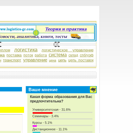
логистика
логистическое управление
иплом
система
зка
поставка
поток
работа
склад
спбгуэф
управление
транспорт
цепь
цепь поставок
и
цена
Ваше мнение
Какая форма образования для Вас
предпочтительна?
Университетская - 31.6%
Семинары - 3.4%
Курсы - 5.1%
Дистанционное - 11.1%