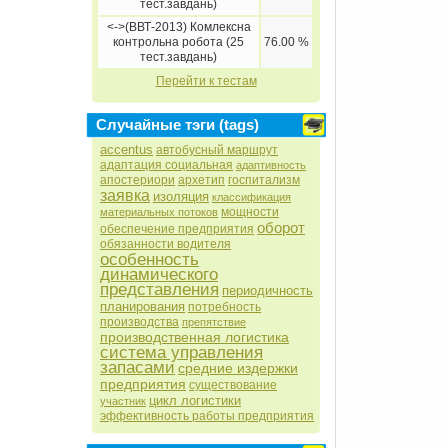
тест.завдань)
<->(ВВТ-2013) Комлексна
контрольна робота (25
76.00 %
тест.завдань)
Перейти к тестам
Случайные тэги (tags)
accentus
автобусный маршрут
адаптация социальная
адаптивность
апостериори
архетип
госпитализм
заявка
изоляция
классификация
мощности
материальных потоков
оборот
обеспечение предприятия
обязанности водителя
особенность
динамического
представления
периодичность
планирования
потребность
производства
препятствие
производственная логистика
система управления
запасами
средние издержки
предприятия
существование
цикл логистики
участник
эффективность работы предприятия