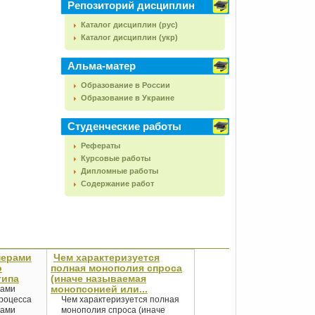
Репозиторий дисциплин
Каталог дисциплин (рус)
Каталог дисциплин (укр)
Альма-матер
Образование в России
Образование в Украине
Студенческие работы
Рефераты
Курсовые работы
Дипломные работы
Содержание работ
мерами
Чем характеризуется
о
полная монополия спроса
типа
(иначе называемая
монопсонией или...
рами
роцесса
Чем характеризуется полная
рами
монополия спроса (иначе