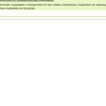
ределяются «коммерческие издержки»
рческие издержки» определяются как сумма совокупных издержек на единиц
ины издержек на продажу.