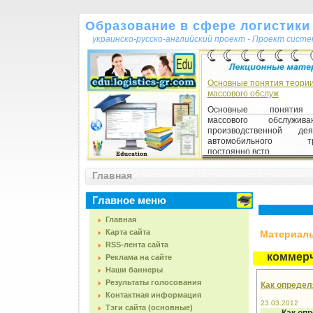
Образование в сфере логистики 
украинско-русско-английский проект - Проект сист
Основные понятия теори
массового обслуж
Основные понятия
массового обслужив
производственной дея
автомобильного тра
постоянно встр...
Главная
Главное меню
Главная
Карта сайта
Материалы,
RSS-лента сайта
коммерч
Реклама на сайте
Наши баннеры
Результаты голосования
Как опреде
Контактная информация
23.03.2012
Тэги сайта (основные)