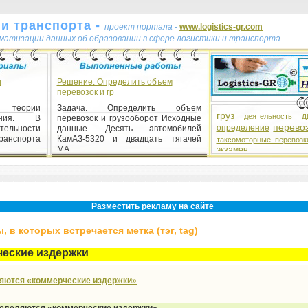
и транспорта -
проект портала -
www.logistics-gr.com
ематизации данных об образовании в сфере логистики и транспорта
и
Решение. Определить объем
перевозок и гр
 теории
Задача. Определить объем
груз
д
деятельность
ания. В
перевозок и грузооборот Исходные
перево
определение
тельности
данные. Десять автомобилей
нспорта
КамАЗ-5320 и двадцать тягачей
таксомоторные перевозк
МА...
экзамен
Разместить рекламу на сайте
 в которых встречается метка (тэг, tag)
еские издержки
ляются «коммерческие издержки»