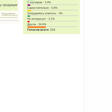
С коучером - 3.4%
у продукции
Самостоятельно - 5.6%
Затрудняюсь ответить - 3%
Подробнее...
Не интересует - 2.1%
Другое - 34.6%
Голосов всего
: 234