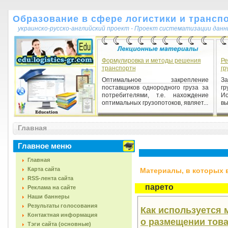
Образование в сфере логистики и трансп
украинско-русско-английский проект - Проект систематизации данн
Формулировка и методы решения
Ре
транспортн
гр
Оптимальное закрепление
З
поставщиков однородного груза за
гр
потребителями, т.е. нахождение
И
оптимальных грузопотоков, являет...
вы
Главная
Главное меню
Главная
Карта сайта
Материалы, в которых вс
RSS-лента сайта
парето
Реклама на сайте
Наши баннеры
Результаты голосования
Как используется 
Контактная информация
о размещении това
Тэги сайта (основные)