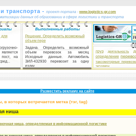
и транспорта -
проект портала -
www.logistics-gr.com
ематизации данных об образовании в сфере логистики и транспорта
 для
Решение. Определить возможный
объем пере
грузочно-
Задача. Определить возможный
груз
д
деятельность
 является
объем перевозок за месяц
перево
определение
 пост, на
Исходные данные. Автомобиль
ред...
ЗИЛ-432930 перевозит за одну
таксомоторные перевозк
ездку ...
экзамен
Разместить рекламу на сайте
 в которых встречается метка (тэг, tag)
ая ниша
ыночная ниша, определяемая в информационной логистике