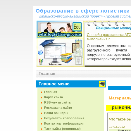
Образование в сфере логистики 
украинско-русско-английский проект - Проект сист
Способы расстановки АТС
выполнения п
Основным элементом по
разгрузочного пункта
погрузочно-разгрузочный
котором происходит непос
Главная
Главное меню
Главная
Карта сайта
Материалы,
RSS-лента сайта
рыночн
Реклама на сайте
Наши баннеры
Результаты голосования
Что такое р
Контактная информация
10.03.2012
Тэги сайта (основные)