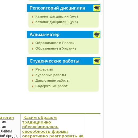
Репозиторий дисциплин
Каталог дисциплин (рус)
Каталог дисциплин (укр)
Альма-матер
Образование в России
Образование в Украине
Студенческие работы
Рефераты
Курсовые работы
Дипломные работы
Содержание работ
атегия
Каким образом
традиционно
егия
обеспечивалась
егия
способность фирмы
иянием
оперативно реагировать на
кой среды,