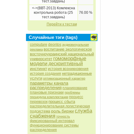
тест.завдань)
<->(ВВТ-2013) Комлексна
контрольна робота (25
76.00 %
тест.завдань)
Перейти к тестам
Случайные тэги (tags)
computare
deontos
аудиовизуальная
воспитание экологическое
реклама
восточноукраинский национальный
гомоморфные
университет
модели
дескриптивный
инстинкт
история возникновения
нетрадиционные
история создания
услуги
оптимизационный характер
параметры канала
распределения
планирование
плановые признаки
проблемы
процесс
процедура комплектации
процесс сбыта
перевозок
распределительная логистическая
служба
роль биржи
подсистема
снабжения
точность
фиксированный интервал
функционирование системы
распределения