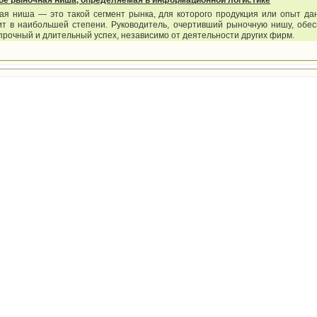
кое рыночная ниша, определяемая в информационной логистике
ая ниша — это такой сегмент рынка, для которого продукция или опыт д
ит в наибольшей степени. Руководитель, очертивший рыночную нишу, обес
рочный и длительный успех, независимо от деятельности других фирм.