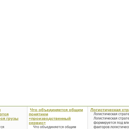
м
Что объединяется общим
Логистическая стр
ются
понятием
Логистическая страт
ся грузы
«производственный
Логистическая страт
сервис»
формируется под вл
тся
Что объединяется общим
факторов логистичес