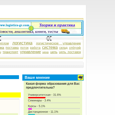
логистика
логистическое управление
иплом
система
зка
поставка
поток
работа
склад
спбгуэф
управление
транспорт
цепь
цепь поставок
и
цена
Ваше мнение
Какая форма образования для Вас
предпочтительна?
Университетская - 31.6%
Семинары - 3.4%
Курсы - 5.1%
Дистанционное - 11.1%