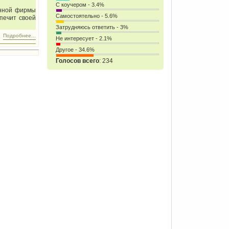
С коучером - 3.4%
анной фирмы
Самостоятельно - 5.6%
печит своей
Затрудняюсь ответить - 3%
Подробнее...
Не интересует - 2.1%
Другое - 34.6%
Голосов всего
: 234