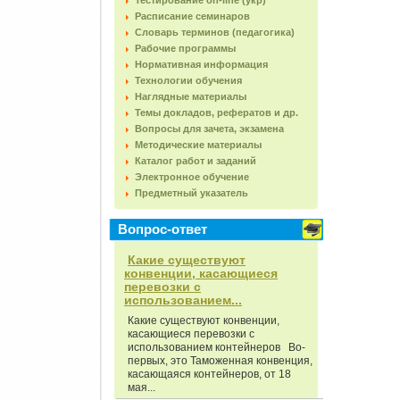
Тестирование on-line (укр)
Расписание семинаров
Словарь терминов (педагогика)
Рабочие программы
Нормативная информация
Технологии обучения
Наглядные материалы
Темы докладов, рефератов и др.
Вопросы для зачета, экзамена
Методические материалы
Каталог работ и заданий
Электронное обучение
Предметный указатель
Вопрос-ответ
Какие существуют
конвенции, касающиеся
перевозки с
использованием...
Какие существуют конвенции,
касающиеся перевозки с
использованием контейнеров Во-
первых, это Таможенная конвенция,
касающаяся контейнеров, от 18
мая...