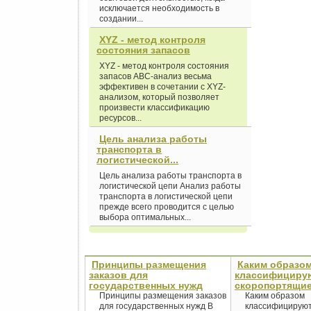
исключается необходимость в
создании...
XYZ - метод контроля
состояния запасов
XYZ - метод контроля состояния
запасов ABC-анализ весьма
эффективен в сочетании с XYZ-
анализом, который позволяет
произвести классификацию
ресурсов...
Цель анализа работы
транспорта в
логистической...
Цель анализа работы транспорта в
логистической цепи Анализ работы
транспорта в логистической цепи
прежде всего проводится с целью
выбора оптимальных...
Принципы размещения
Каким образо
заказов для
классифициру
государственных нужд
скоропортящие
Принципы размещения заказов
Каким образом
для государственных нужд В
классифицирую