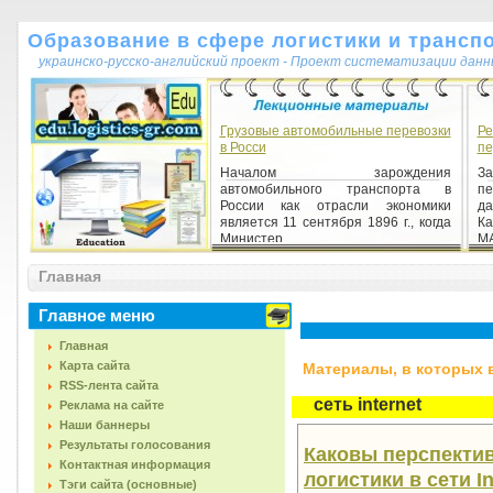
Образование в сфере логистики и трансп
украинско-русско-английский проект - Проект систематизации данн
Грузовые автомобильные перевозки
Ре
в Росси
пе
Началом зарождения
З
автомобильного транспорта в
пе
России как отрасли экономики
д
является 11 сентября 1896 г., когда
Ка
Министер...
МА
Главная
Главное меню
Главная
Карта сайта
Материалы, в которых вс
RSS-лента сайта
сеть internet
Реклама на сайте
Наши баннеры
Результаты голосования
Каковы перспекти
Контактная информация
логистики в сети In
Тэги сайта (основные)