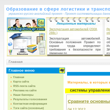
Образование в сфере логистики и трансп
украинско-русско-английский проект - Проект систематизации данн
Эксплуатация автомобилей (2008,
Ре
288с.)
об
Эксплуатация автомобилей.
З
Основные положения Правил по
о
охране труда определяют
И
требования к безопасности при
З
движении по...
езд
Главная
Главное меню
Главная
Карта сайта
Материалы, в которых вс
RSS-лента сайта
системы управлени
Реклама на сайте
Наши баннеры
Результаты голосования
Сравните основны
Контактная информация
Тэги сайта (основные)
04.12.2012