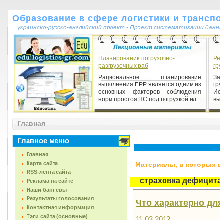
Образование в сфере логистики и трансп
украинско-русско-английский проект - Проект систематизации данн
Планирование погрузочно-
Ре
разгрузочных раб
гр
Рациональное планирование
З
выполнения ПРР является одним из
гр
основных факторов соблюдения
И
норм простоя ПС под погрузкой ил...
вы
Главная
Главное меню
Главная
Карта сайта
Материалы, в которых вс
RSS-лента сайта
страховка дефицит
Реклама на сайте
Наши баннеры
Результаты голосования
Что характерно дл
Контактная информация
Тэги сайта (основные)
11.03.2012