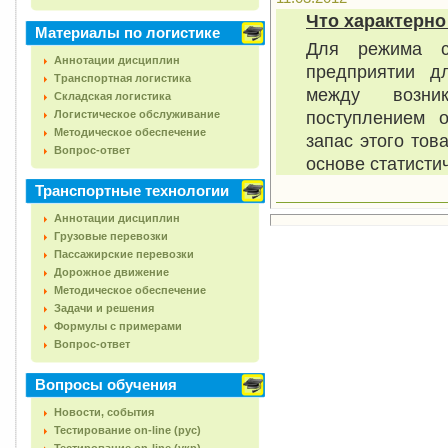
Что характерно
Материалы по логистике
Для режима с
Аннотации дисциплин
предприятии д
Транспортная логистика
между возник
Складская логистика
поступлением о
Логистическое обслуживание
Методическое обеспечение
запас этого тов
Вопрос-ответ
основе статисти
Транспортные технологии
Аннотации дисциплин
Грузовые перевозки
Пассажирские перевозки
Дорожное движение
Методическое обеспечение
Задачи и решения
Формулы с примерами
Вопрос-ответ
Вопросы обучения
Новости, события
Тестирование on-line (рус)