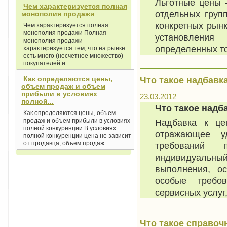
Льготные цены 
Чем характеризуется полная
отдельных груп
монополия продажи
конкретных рын
Чем характеризуется полная
монополия продажи Полная
установления
монополия продажи
определенных то
характеризуется тем, что на рынке
есть много (несчетное множество)
покупателей и...
Что такое надбавка
Как определяются цены,
объем продаж и объем
прибыли в условиях
23.03.2012
полной...
Что такое надба
Как определяются цены, объем
Надбавка к це
продаж и объем прибыли в условиях
полной конкуренции В условиях
отражающее у
полной конкуренции цена не зависит
от продавца, объем продаж...
требований 
индивидуальный 
выполнения, ос
особые требо
сервисных услуг
Что такое справоч