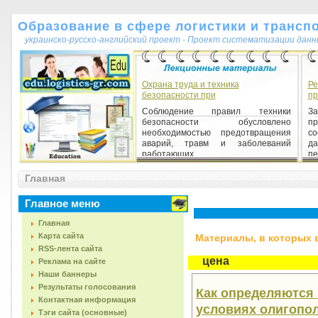
Образование в сфере логистики и трансп
украинско-русско-английский проект - Проект систематизации данн
Охрана труда и техника
Ре
безопасности при
пр
Соблюдение правил техники
З
безопасности обусловлено
пр
необходимостью предотвращения
со
аварий, травм и заболеваний
да
работающих....
пе
Главная
Главное меню
Главная
Карта сайта
Материалы, в которых вс
RSS-лента сайта
цена
Реклама на сайте
Наши баннеры
Результаты голосования
Как определяются
Контактная информация
условиях олигопо
Тэги сайта (основные)