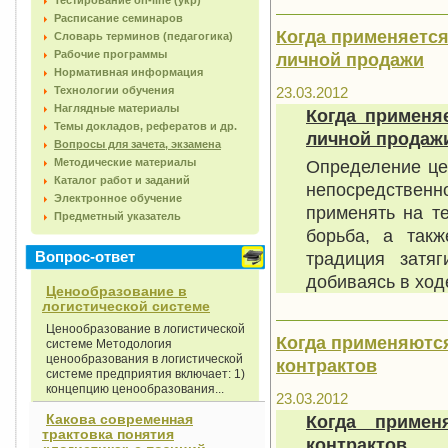
Тестирование on-line (укр)
Расписание семинаров
Когда применяется
Словарь терминов (педагогика)
Рабочие программы
личной продажи
Нормативная информация
Технологии обучения
23.03.2012
Наглядные материалы
Когда применя
Темы докладов, рефератов и др.
личной продаж
Вопросы для зачета, экзамена
Методические материалы
Определение це
Каталог работ и заданий
непосредстве
Электронное обучение
применять на те
Предметный указатель
борьба, а такж
Вопрос-ответ
традиция затяг
добиваясь в ход
Ценообразование в
логистической системе
Ценообразование в логистической
Когда применяютс
системе Методология
ценообразования в логистической
контрактов
системе предприятия включает: 1)
концепцию ценообразования...
23.03.2012
Какова современная
Когда примен
трактовка понятия
контрактов