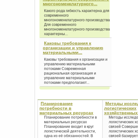
многономенклатурного...
Какого рода гибкость характерна для
современного
многономенклатурного производства
Для современного
многономенклатурного производства
характерны...
Каковы требования к
организации и управлению
материальными...
Каковы требования к организации и
управлению материальными
потоками Современная
рациональная организация и
управление материальными
потоками предполагают...
Планирование
Методы иссле
потребности в
логистических
материальных ресурсах
хозяйственных
Планирование потребности в
Методы исслед
материальных ресурсах
логистических х
Планирование входит в круг
связей Соверше
логистической деятельности,
логистических х
одна из её обязанностей. В
связей базирует