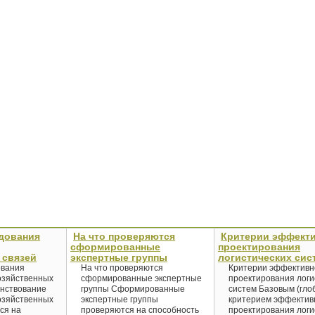
дования
На что проверяются
Критерии эффект
сформированные
проектирования
 связей
экспертные группы
логистических сис
ования
На что проверяются
Критерии эффективн
озяйственных
сформированные экспертные
проектирования логи
нствование
группы Сформированные
систем Базовым (гло
озяйственных
экспертные группы
критерием эффектив
ся на
проверяются на способность
проектирования логи