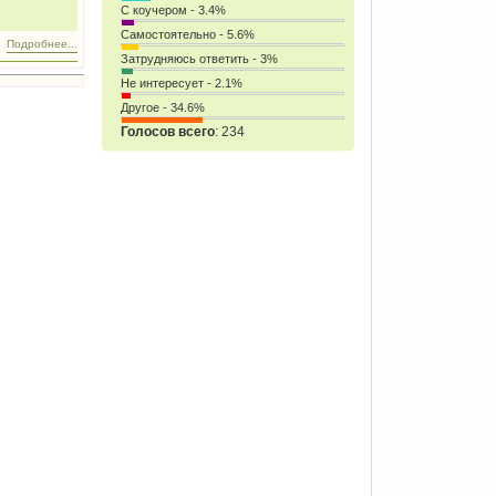
С коучером - 3.4%
Самостоятельно - 5.6%
Подробнее...
Затрудняюсь ответить - 3%
Не интересует - 2.1%
Другое - 34.6%
Голосов всего
: 234