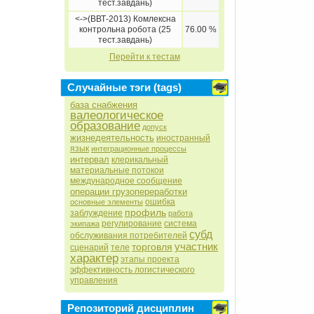
тест.завдань)
<->(ВВТ-2013) Комлексна
контрольна робота (25
76.00 %
тест.завдань)
Перейти к тестам
Случайные тэги (tags)
база снабжения
валеологическое
образование
допуск
жизнедеятельность
иностранный
язык
интеграционные процессы
интервал
клерикальный
материальные потокои
международное сообщение
операции грузопереработки
ошибка
основные элементы
профиль
заблуждение
работа
регулирование
система
экипажа
субд
обслуживания потребителей
участник
торговля
сценарий
теле
характер
этапы проекта
эффективность логистического
управления
Репозиторий дисциплин