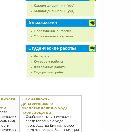
Каталог дисциплин (рус)
Каталог дисциплин (укр)
Альма-матер
Образование в России
Образование в Украине
Студенческие работы
Рефераты
Курсовые работы
Дипломные работы
Содержание работ
ивности
Особенность
динамического
тем
представления о ходе
производства
ости
стических
Особенность динамического
бальным)
представления о ходе
ности
производства Динамическое
стических
представление об организации