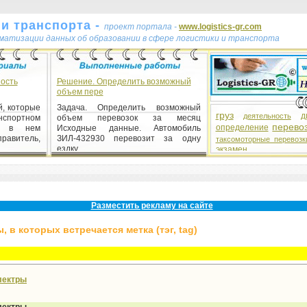
и транспорта -
проект портала -
www.logistics-gr.com
ематизации данных об образовании в сфере логистики и транспорта
ость
Решение. Определить возможный
объем пере
й, которые
Задача. Определить возможный
груз
д
деятельность
портном
объем перевозок за месяц
перево
определение
ие в нем
Исходные данные. Автомобиль
авитель,
ЗИЛ-432930 перевозит за одну
таксомоторные перевозк
ездку ...
экзамен
Разместить рекламу на сайте
 в которых встречается метка (тэг, tag)
лектры