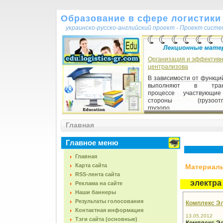
Образование в сфере логистики 
украинско-русско-английский проект - Проект сист
Организация и эффективн
централизова
В зависимости от функци
выполняют в транс
процессе участвующ
стороны (грузоотпр
грузопо...
Главная
Главное меню
Главная
Карта сайта
Материалы,
RSS-лента сайта
электра
Реклама на сайте
Наши баннеры
Результаты голосования
Комплекс Э
Контактная информация
13.05.2012
Тэги сайта (основные)