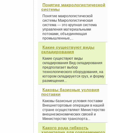
Понятие макрологистической
системы
Понятие макрологистической
системы Макрологистическая
система — это крупная система
управления материальными
потоками, объединяющая
промышленные,...
Какие существуют виды
складирования
Какие существуют виды
складирования Вид складирования
предполагает выбор
технологического оборудования, на
котором складируется груз, и форму
размещения...
Каковы базисные условия
поставки
Каковы базисные условия поставки
Внешнеторговые операции в нашей
стране осуществляют Министерство
внешнеэкономических связей и
Министерство транспорта...
Какого рода гибкость
характерна для современного