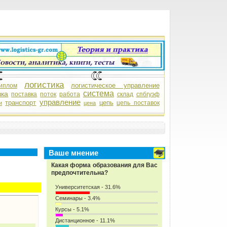
логистика
логистическое управление
иплом
система
зка
поставка
поток
работа
склад
спбгуэф
управление
транспорт
цепь
цепь поставок
и
цена
Ваше мнение
Какая форма образования для Вас
предпочтительна?
Университетская - 31.6%
Семинары - 3.4%
Курсы - 5.1%
Дистанционное - 11.1%