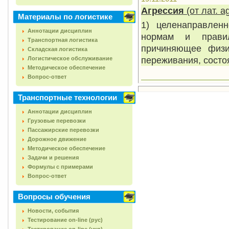
Агрессия
(от лат.
a
Материалы по логистике
1) целенаправленн
Аннотации дисциплин
нормам и прави
Транспортная логистика
причиняющее физи
Складская логистика
переживания, состо
Логистическое обслуживание
Методическое обеспечение
Вопрос-ответ
Транспортные технологии
Аннотации дисциплин
Грузовые перевозки
Пассажирские перевозки
Дорожное движение
Методическое обеспечение
Задачи и решения
Формулы с примерами
Вопрос-ответ
Вопросы обучения
Новости, события
Тестирование on-line (рус)