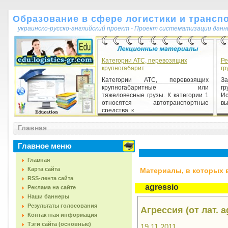
Образование в сфере логистики и трансп
украинско-русско-английский проект - Проект систематизации данн
Категории АТС, перевозящих
Ре
крупногабарит
гр
Категории АТС, перевозящих
З
крупногабаритные или
гр
тяжеловесные грузы. К категории 1
И
относятся автотранспортные
вы
средства, к...
Главная
Главное меню
Главная
Карта сайта
Материалы, в которых вс
RSS-лента сайта
agressio
Реклама на сайте
Наши баннеры
Результаты голосования
Агрессия (от лат. 
Контактная информация
Тэги сайта (основные)
19.11.2011